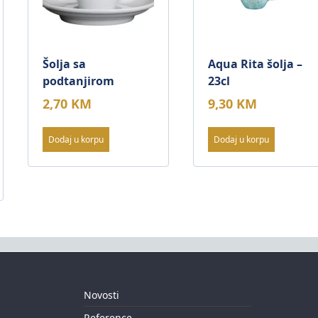
Šolja sa
Aqua Rita šolja –
podtanjirom
23cl
2,70
KM
9,30
KM
Dodaj u korpu
Dodaj u korpu
Novosti
Reference