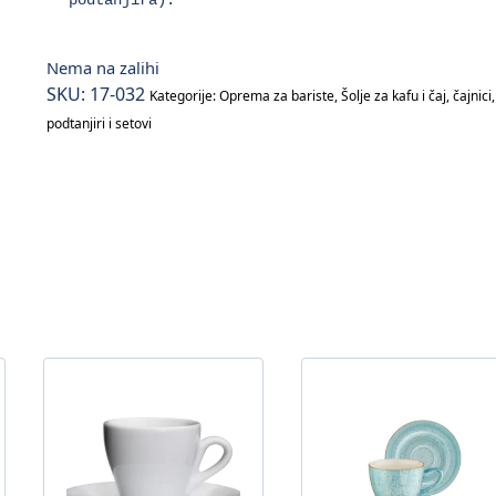
Nema na zalihi
SKU:
17-032
Kategorije:
Oprema za bariste
,
Šolje za kafu i čaj, čajnici,
podtanjiri i setovi