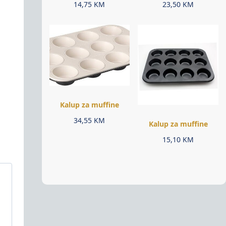
14,75
KM
23,50
KM
Kalup za muffine
34,55
KM
Kalup za muffine
15,10
KM