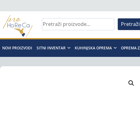
Skip
to
content
Pretraži
Pro
Horeca
NOVI PROIZVODI
SITNI INVENTAR
KUHINJSKA OPREMA
OPREMA Z
d.o.o
Pro
Horeca
d.o.o