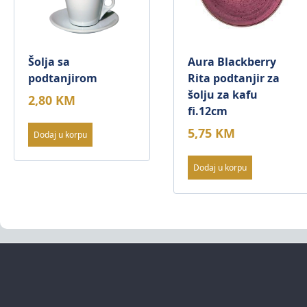
Šolja sa
Aura Blackberry
podtanjirom
Rita podtanjir za
šolju za kafu
2,80
KM
fi.12cm
5,75
KM
Dodaj u korpu
Dodaj u korpu