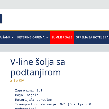
A ŠANK
KETERING OPREMA
SUMMER SALE
OPREMA ZA HOTELE I 
V-line šolja sa
podtanjirom
2,15
KM
Zapremina: 8cl

Boja: bijela

Materijal: porculan

Transportno pakovanje: 6/1 (6 šolja i 6 
podtanjira).