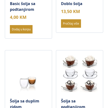
Basic šolja sa
Doblo šolja
podtanjirom
13,50
KM
4,00
KM
Pročitaj više
Dodaj u korpu
Šolja sa duplim
Šolja sa
zidom
podtanjirom