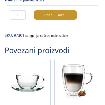
Transportno pakovanje: 6/1
Vela
Dodaj u korpu
šolja
sa
podtanjirom
SKU:
97301
količina
Kategorija:
Čaše za tople napitke
Povezani proizvodi