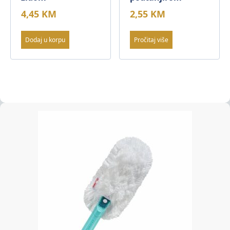
4,45
KM
2,55
KM
Dodaj u korpu
Pročitaj više