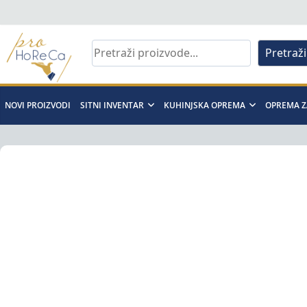
Skip
to
content
Pretraži
Pro
Horeca
NOVI PROIZVODI
SITNI INVENTAR
KUHINJSKA OPREMA
OPREMA Z
d.o.o
Pro
Horeca
d.o.o