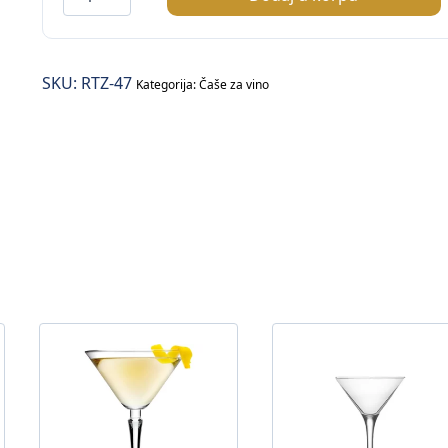
čaša
na
stopu
SKU:
RTZ-47
–
Kategorija:
Čaše za vino
47cl
količina