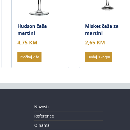
Hudson čaša
Misket čaša za
martini
martini
4,75
KM
2,65
KM
Pročitaj više
Dodaj u korpu
Novosti
Reference
O nama