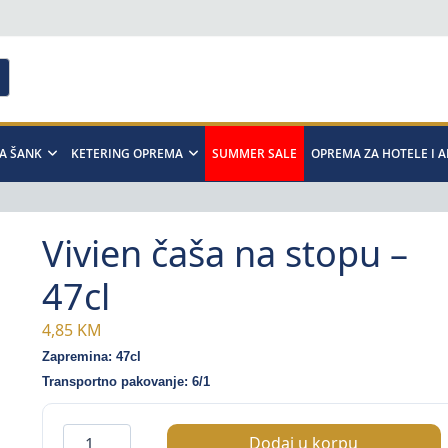
A ŠANK
KETERING OPREMA
SUMMER SALE
OPREMA ZA HOTELE I 
Vivien čaša na stopu –
47cl
4,85
KM
Zapremina: 47cl
Transportno pakovanje: 6/1
Vivien
Dodaj u korpu