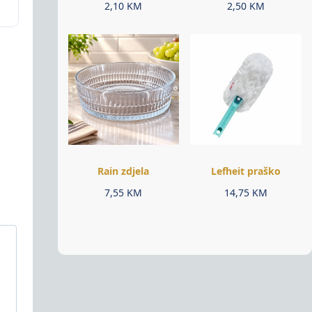
2,10
KM
2,50
KM
Rain zdjela
Lefheit praško
7,55
KM
14,75
KM