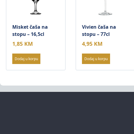
Misket čaša na
Vivien čaša na
stopu – 16,5cl
stopu – 77cl
1,85
KM
4,95
KM
Dodaj u korpu
Dodaj u korpu