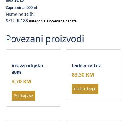
Inox 18/10
Zapremina: 500ml
Nema na zalihi
SKU:
IL188
Kategorija:
Oprema za bariste
Povezani proizvodi
Vrč za mlijeko –
Ladica za toz
30ml
83,30
KM
3,70
KM
Dodaj u korpu
Pročitaj više