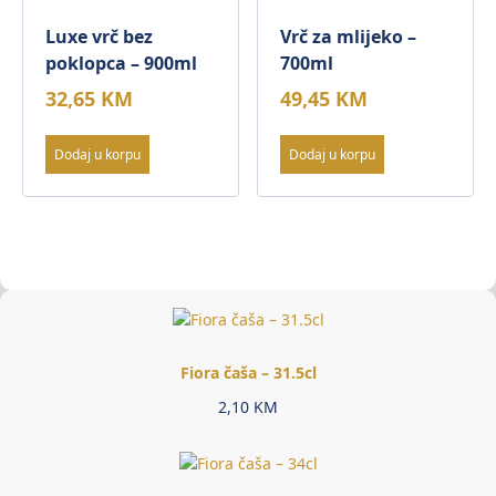
Luxe vrč bez
Vrč za mlijeko –
poklopca – 900ml
700ml
32,65
KM
49,45
KM
Dodaj u korpu
Dodaj u korpu
Fiora čaša – 31.5cl
2,10
KM