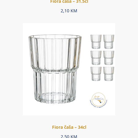
Fiora čaša – 31.5cl
2,10
KM
Fiora čaša – 34cl
2,50
KM