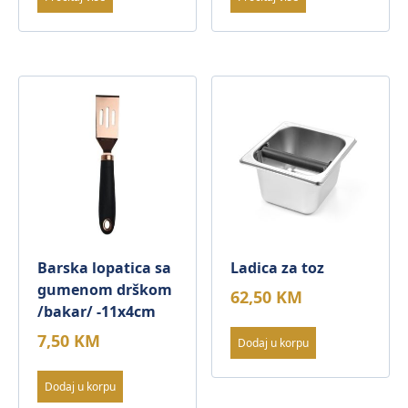
Barska lopatica sa
Ladica za toz
gumenom drškom
62,50
KM
/bakar/ -11x4cm
7,50
KM
Dodaj u korpu
Dodaj u korpu