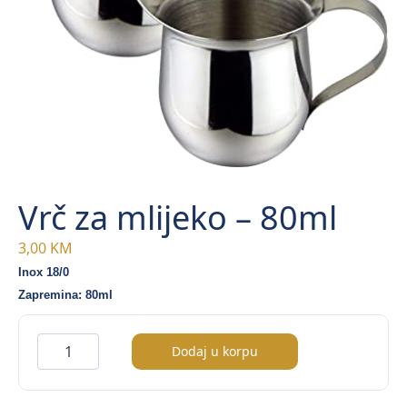
Vrč za mlijeko – 80ml
3,00
KM
Inox 18/0
Zapremina: 80ml
Vrč
Dodaj u korpu
za
mlijeko