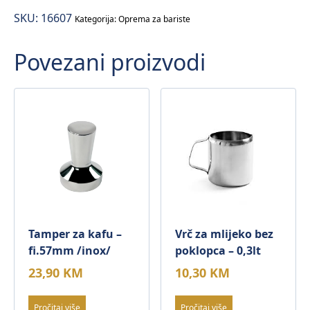
–
SKU:
16607
80ml
Kategorija:
Oprema za bariste
količina
Povezani proizvodi
Tamper za kafu –
Vrč za mlijeko bez
fi.57mm /inox/
poklopca – 0,3lt
23,90
KM
10,30
KM
Pročitaj više
Pročitaj više