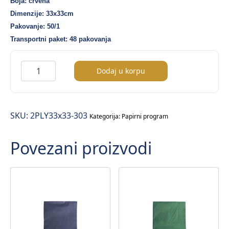
Boja: crvena
Dimenzije: 33x33cm
Pakovanje: 50/1
Transportni paket: 48 pakovanja
2ply
Dodaj u korpu
salveta
–
crvena
SKU:
2PLY33x33-303
boja
Kategorija:
Papirni program
(33×33)
Povezani proizvodi
–
50/1
količina