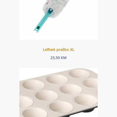
Lefheit praško XL
23,50
KM