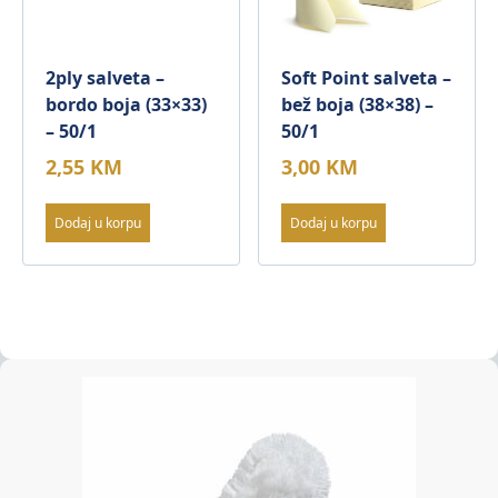
2ply salveta –
Soft Point salveta –
bordo boja (33×33)
bež boja (38×38) –
– 50/1
50/1
2,55
KM
3,00
KM
Dodaj u korpu
Dodaj u korpu