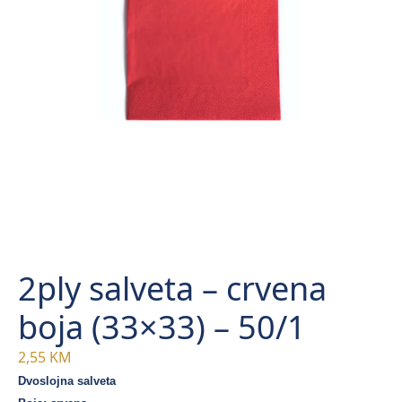
2ply salveta – crvena
boja (33×33) – 50/1
2,55
KM
Dvoslojna salveta