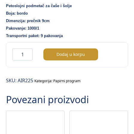
Petoslojni podmetač za čaše i šolje
Boja: bordo
Dimenzija: prečnik 9cm
Pakovanje: 1000/1
Transportni paket: 9 pakovanja
Airlaid
Dodaj u korpu
podmetač
za
čašu
SKU:
AIR225
–
Kategorija:
Papirni program
bordo
Povezani proizvodi
boja
(fi.9cm)
–
1000/1
količina