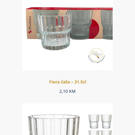
Fiora čaša – 31.5cl
2,10
KM