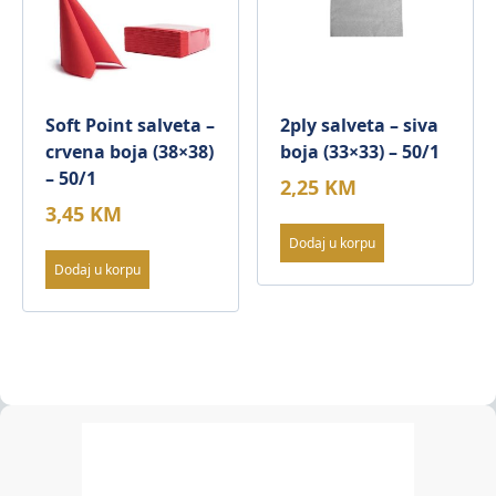
Soft Point salveta –
2ply salveta – siva
crvena boja (38×38)
boja (33×33) – 50/1
– 50/1
2,25
KM
3,45
KM
Dodaj u korpu
Dodaj u korpu