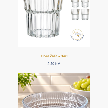
Fiora čaša – 34cl
2,50
KM