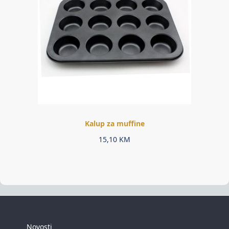
Kalup za muffine
15,10
KM
Novosti