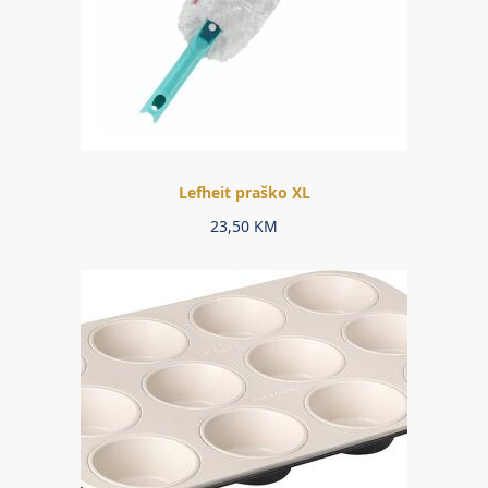
Lefheit praško XL
23,50
KM