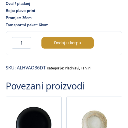
Oval / pladanj
Boja: plavo print
Promjer: 36cm
Transportni paket: 6kom
Alhambra
Dodaj u korpu
Vago
pladanj
–
SKU:
ALHVAO36DT
36cm
Kategorije:
Pladnjevi
,
Tanjiri
količina
Povezani proizvodi