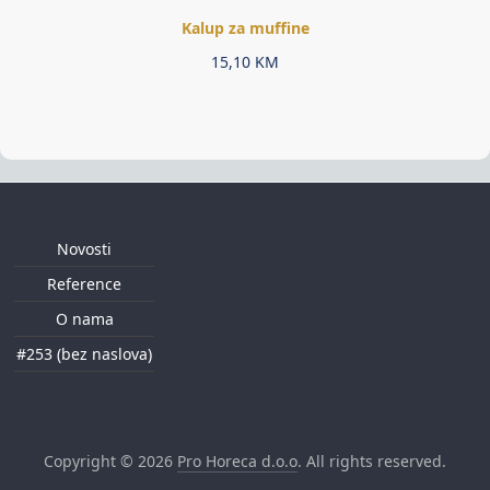
Kalup za muffine
15,10
KM
Novosti
Reference
O nama
#253 (bez naslova)
Copyright © 2026
Pro Horeca d.o.o
. All rights reserved.