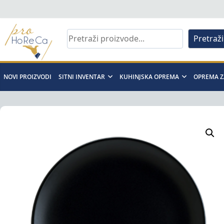
Skip
to
content
Pretraži
Pro
Horeca
NOVI PROIZVODI
SITNI INVENTAR
KUHINJSKA OPREMA
OPREMA Z
d.o.o
Pro
Horeca
d.o.o