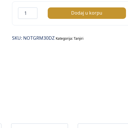
Notte
Dodaj u korpu
Gourmet
tanjir
plitki
SKU:
NOTGRM30DZ
fi.30cm
Kategorija:
Tanjiri
količina