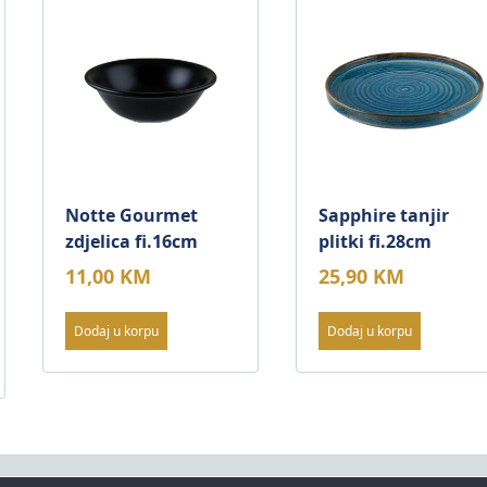
Notte Gourmet
Sapphire tanjir
zdjelica fi.16cm
plitki fi.28cm
11,00
KM
25,90
KM
Dodaj u korpu
Dodaj u korpu