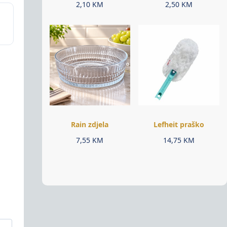
2,10
KM
2,50
KM
Rain zdjela
Lefheit praško
7,55
KM
14,75
KM