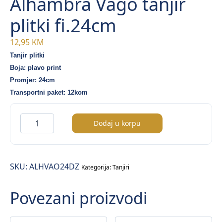
Alhambra Vago tanjir
plitki fi.24cm
12,95
KM
Tanjir plitki
Boja: plavo print
Promjer: 24cm
Transportni paket: 12kom
Alhambra
Dodaj u korpu
Vago
tanjir
plitki
SKU:
ALHVAO24DZ
fi.24cm
Kategorija:
Tanjiri
količina
Povezani proizvodi