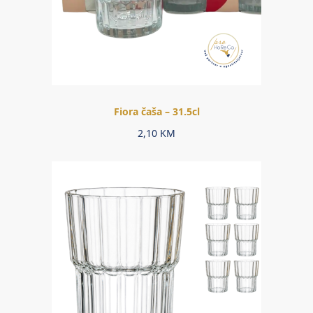
Fiora čaša – 31.5cl
2,10
KM