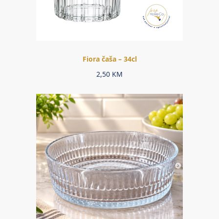
Fiora čaša – 34cl
2,50
KM