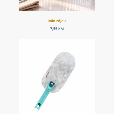
Rain zdjela
7,55
KM