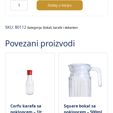
Bacchus
Dodaj u korpu
karafa
–
0,25lt
SKU:
80112
količina
Kategorija:
Bokali, karafe i dekanteri
Povezani proizvodi
Corfu karafa sa
Square bokal sa
poklopcem – 1lt
poklopcem – 500ml