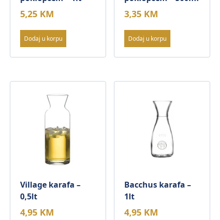
5,25
KM
3,35
KM
Dodaj u korpu
Dodaj u korpu
Village karafa –
Bacchus karafa –
0,5lt
1lt
4,95
KM
4,95
KM