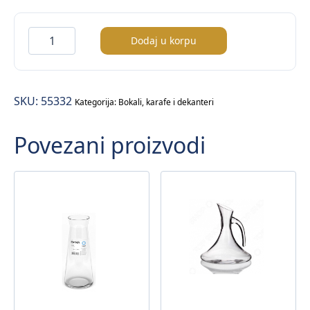
Timeless
Dodaj u korpu
bokal
količina
SKU:
55332
Kategorija:
Bokali, karafe i dekanteri
Povezani proizvodi