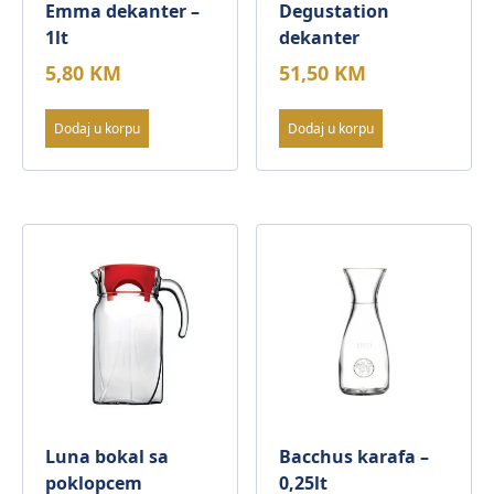
Emma dekanter –
Degustation
1lt
dekanter
5,80
KM
51,50
KM
Dodaj u korpu
Dodaj u korpu
Luna bokal sa
Bacchus karafa –
poklopcem
0,25lt