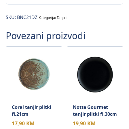
plitki
fi.21cm
SKU:
BNC21DZ
količina
Kategorija:
Tanjiri
Povezani proizvodi
Coral tanjir plitki
Notte Gourmet
fi.21cm
tanjir plitki fi.30cm
17,90
KM
19,90
KM