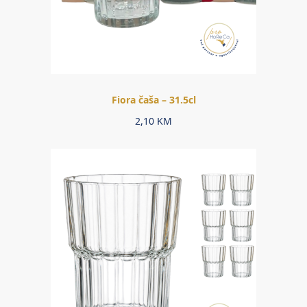
Fiora čaša – 31.5cl
2,10
KM