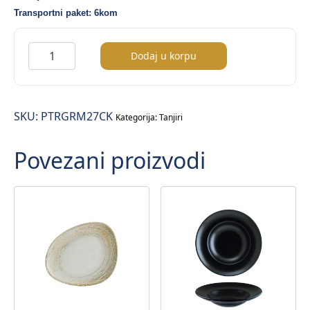
Transportni paket: 6kom
Patera
Dodaj u korpu
Gourmet
tanjir
duboki
SKU:
PTRGRM27CK
fi.27cm
Kategorija:
Tanjiri
količina
Povezani proizvodi