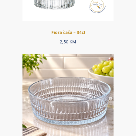
Fiora čaša – 34cl
2,50
KM