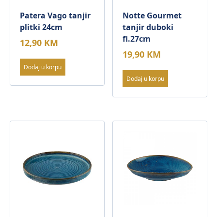
Patera Vago tanjir
Notte Gourmet
plitki 24cm
tanjir duboki
fi.27cm
12,90
KM
19,90
KM
Dodaj u korpu
Dodaj u korpu