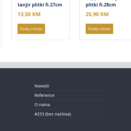
tanjir plitki fi.27cm
plitki fi.28cm
13,50
KM
25,90
KM
Dodaj u korpu
Dodaj u korpu
Novosti
Reference
O nama
#253 (bez naslova)