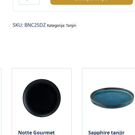
tanjir
plitki
fi.25cm
SKU:
BNC25DZ
količina
Kategorija:
Tanjiri
Notte Gourmet
Sapphire tanjir