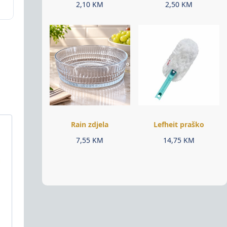
2,10
KM
2,50
KM
Rain zdjela
Lefheit praško
7,55
KM
14,75
KM