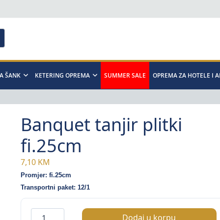
A ŠANK
KETERING OPREMA
SUMMER SALE
OPREMA ZA HOTELE I 
Banquet tanjir plitki
fi.25cm
7,10
KM
Promjer: fi.25cm
Transportni paket: 12/1
Banquet
Dodaj u korpu