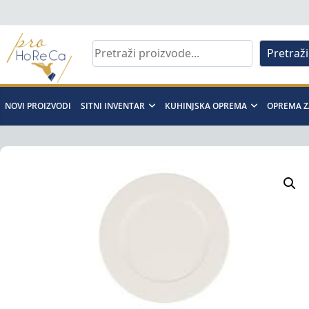
Skip
to
content
Pretraži
Pro
Horeca
NOVI PROIZVODI
SITNI INVENTAR
KUHINJSKA OPREMA
OPREMA Z
d.o.o
Pro
Horeca
d.o.o