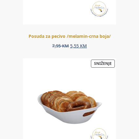
Posuda za pecivo /melamin-crna boja/
Original
Current
7,95
KM
5,55
KM
price
price
was:
is:
PROIZVOD
SNIŽENJE
7,95 KM.
5,55 KM.
NA
AKCIJI