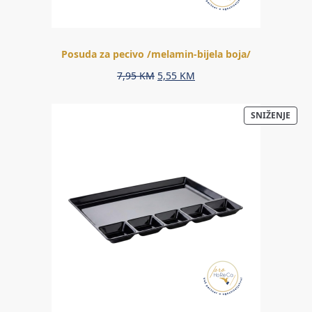
Posuda za pecivo /melamin-bijela boja/
Original
Current
7,95
KM
5,55
KM
price
price
was:
is:
PRO
SNIŽENJE
7,95 KM.
5,55 KM.
NA
AKCIJ