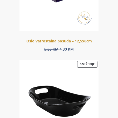
Oslo vatrostalna posuda – 12,5x8cm
Original
Current
5,35
KM
4,30
KM
price
price
was:
is:
PROIZVOD
SNIŽENJE
5,35 KM.
4,30 KM.
NA
AKCIJI