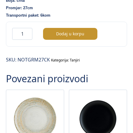
Boja: crna
Promjer: 27cm
Transportni paket: 6kom
Notte
Dodaj u korpu
Gourmet
tanjir
duboki
SKU:
NOTGRM27CK
fi.27cm
Kategorija:
Tanjiri
količina
Povezani proizvodi