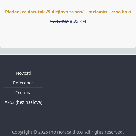
Pladanj za doručak /5 diejlova za sos/ – melamin – crna boja
Original
Current
10,45
KM
8,35
KM
price
price
was:
is:
10,45 KM.
8,35 KM.
Novosti
Reference
O nama
#253 (bez naslova)
Copyright © 2026
Pro Horeca d.o.o
. All rights reserved.