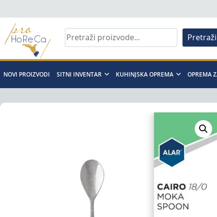
Skip
to
content
Pretraži
Pro
Horeca
NOVI PROIZVODI
SITNI INVENTAR
KUHINJSKA OPREMA
OPREMA Z
d.o.o
Pro
Horeca
d.o.o