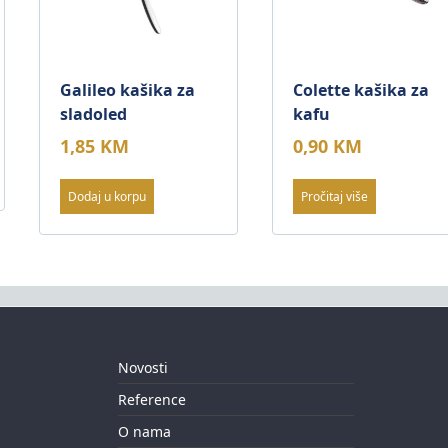
Galileo kašika za
Colette kašika za
sladoled
kafu
1,85
KM
0,90
KM
Dodaj u korpu
Pročitaj više
Novosti
Reference
O nama