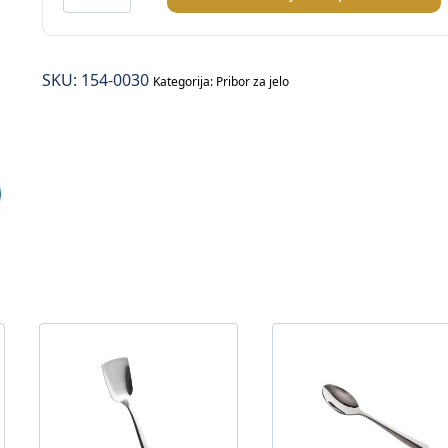
kašika
za
kafu
SKU:
154-0030
količina
Kategorija:
Pribor za jelo