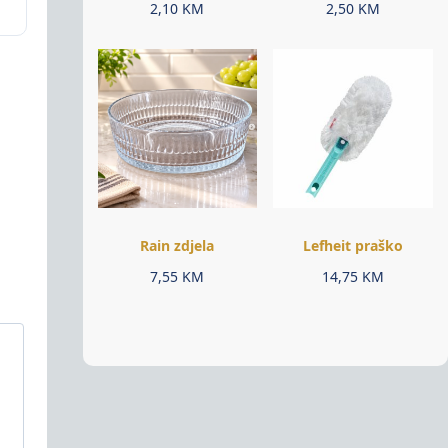
2,10
KM
2,50
KM
Rain zdjela
Lefheit praško
7,55
KM
14,75
KM