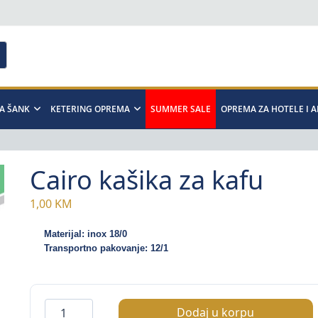
A ŠANK
KETERING OPREMA
SUMMER SALE
OPREMA ZA HOTELE I 
Cairo kašika za kafu
1,00
KM
Materijal: inox 18/0
Transportno pakovanje: 12/1
Cairo
Dodaj u korpu