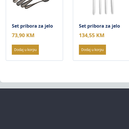
Set pribora za jelo
Set pribora za jelo
73,90
KM
134,55
KM
Dodaj u korpu
Dodaj u korpu