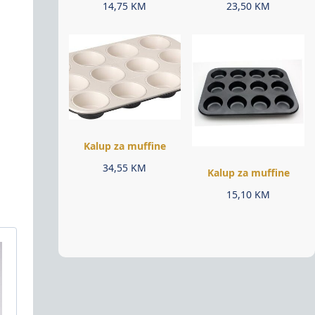
14,75
KM
23,50
KM
Kalup za muffine
34,55
KM
Kalup za muffine
15,10
KM