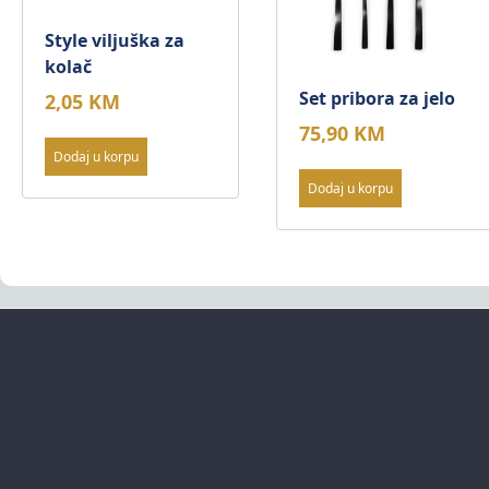
Style viljuška za
kolač
Set pribora za jelo
2,05
KM
75,90
KM
Dodaj u korpu
Dodaj u korpu