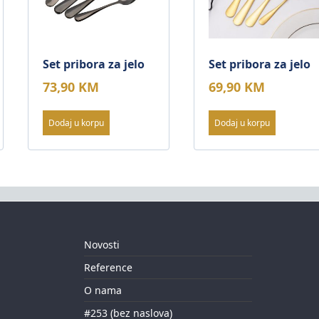
Set pribora za jelo
Set pribora za jelo
73,90
KM
69,90
KM
Dodaj u korpu
Dodaj u korpu
Novosti
Reference
O nama
#253 (bez naslova)