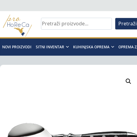
Skip
to
content
Pretraži
Pro
Horeca
NOVI PROIZVODI
SITNI INVENTAR
KUHINJSKA OPREMA
OPREMA Z
d.o.o
Pro
Horeca
d.o.o