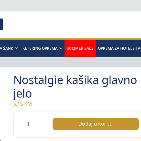
A ŠANK
KETERING OPREMA
SUMMER SALE
OPREMA ZA HOTELE I 
Nostalgie kašika glavno
jelo
5,15
KM
Nostalgie
Dodaj u korpu
kašika
glavno