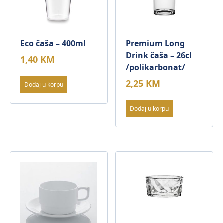
Eco čaša – 400ml
Premium Long
Drink čaša – 26cl
1,40
KM
/polikarbonat/
2,25
KM
Dodaj u korpu
Dodaj u korpu