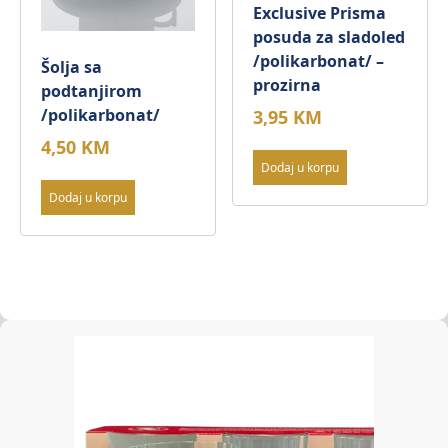
Exclusive Prisma
posuda za sladoled
/polikarbonat/ –
Šolja sa
prozirna
podtanjirom
/polikarbonat/
3,95
KM
4,50
KM
Dodaj u korpu
Dodaj u korpu