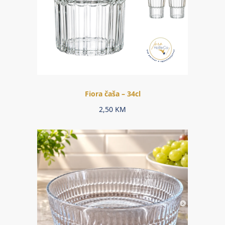
Fiora čaša – 34cl
2,50
KM