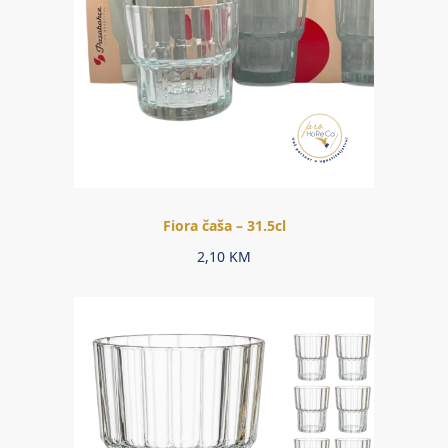
Fiora čaša – 31.5cl
2,10
KM