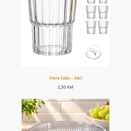
Fiora čaša – 34cl
2,50
KM