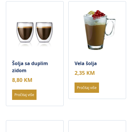
Šolja sa duplim
Vela šolja
zidom
2,35
KM
8,80
KM
Pročitaj više
Pročitaj više