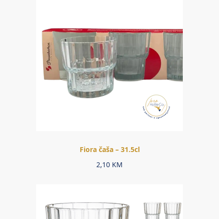
Fiora čaša – 31.5cl
2,10
KM