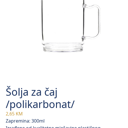
Šolja za čaj
/polikarbonat/
2,65
KM
Zapremina: 300ml