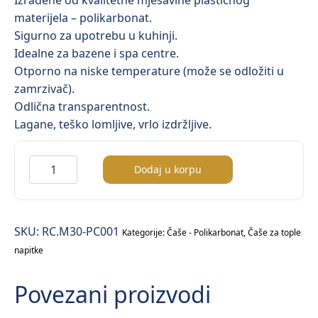
Izrađene od kvalitetne mješavine plastičnog
materijela – polikarbonat.
Sigurno za upotrebu u kuhinji.
Idealne za bazene i spa centre.
Otporno na niske temperature (može se odložiti u
zamrzivač).
Odlična transparentnost.
Lagane, teško lomljive, vrlo izdržljive.
Šolja
Dodaj u korpu
za
čaj
/polikarbonat/
SKU:
RC.M30-PC001
količina
Kategorije:
Čaše - Polikarbonat
,
Čaše za tople
napitke
Povezani proizvodi