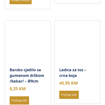
Dodaj u korpu
Barsko cjedilo sa
Ladica za toz –
gumenom drškom
crna boja
/bakar/ – Ø9cm
45,95
KM
8,25
KM
Pročitaj više
Pročitaj više