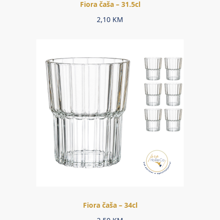
Fiora čaša – 31.5cl
2,10
KM
Fiora čaša – 34cl