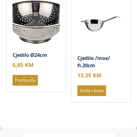
Cjedilo Ø24cm
Cjedilo /inox/
6,85
KM
fi.20cm
13,35
KM
Pročitaj više
Dodaj u korpu