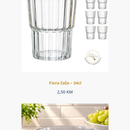
Fiora čaša – 34cl
2,50
KM