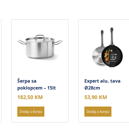
Šerpa sa
Expert alu. tava
poklopcem – 15lt
Ø28cm
182,50
KM
53,90
KM
Dodaj u korpu
Dodaj u korpu