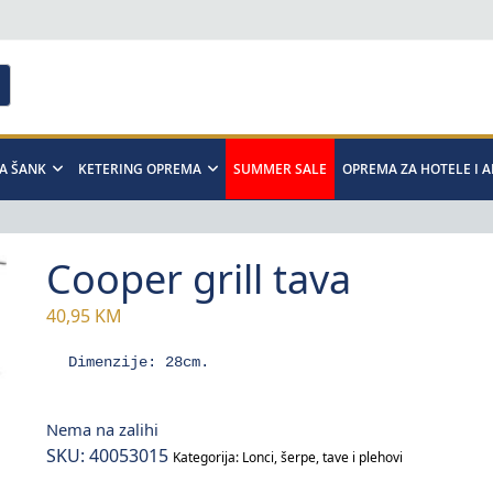
A ŠANK
KETERING OPREMA
SUMMER SALE
OPREMA ZA HOTELE I 
Cooper grill tava
40,95
KM
Dimenzije: 28cm.
Nema na zalihi
SKU:
40053015
Kategorija:
Lonci, šerpe, tave i plehovi