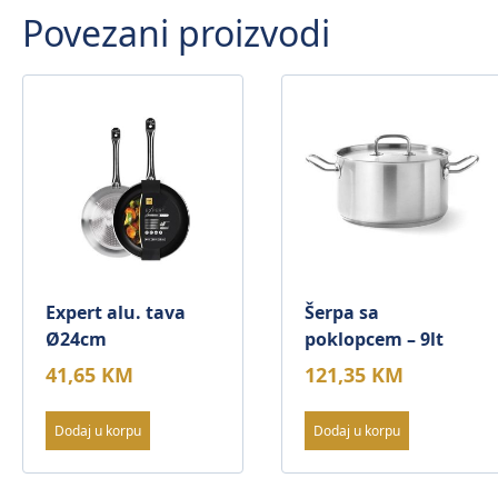
Povezani proizvodi
Expert alu. tava
Šerpa sa
Ø24cm
poklopcem – 9lt
41,65
KM
121,35
KM
Dodaj u korpu
Dodaj u korpu