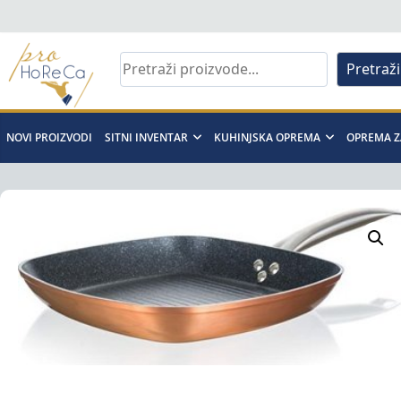
Skip
to
content
Pretraži
Pro
Horeca
NOVI PROIZVODI
SITNI INVENTAR
KUHINJSKA OPREMA
OPREMA Z
d.o.o
Pro
Horeca
d.o.o