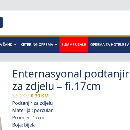
A ŠANK
KETERING OPREMA
SUMMER SALE
OPREMA ZA HOTELE I 
Enternasyonal podtanjir
za zdjelu – fi.17cm
Original
Current
5,50
KM
0,30
KM
price
price
Podtanjir za zdjelu
was:
is:
Materijal: porculan
5,50 KM.
0,30 KM.
Promjer: 17cm
Boja: bijela