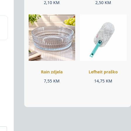
2,10
KM
2,50
KM
Rain zdjela
Lefheit praško
7,55
KM
14,75
KM