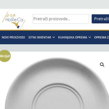
Skip
to
content
Pretraži
Pro
Horeca
NOVI PROIZVODI
SITNI INVENTAR
KUHINJSKA OPREMA
OPREMA Z
d.o.o
Akcija!
Pro
Horeca
d.o.o