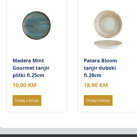
Madera Mint
Patera Bloom
Gourmet tanjir
tanjir duboki
plitki fi.25cm
fi.28cm
10,00
KM
18,90
KM
Dodaj u korpu
Dodaj u korpu