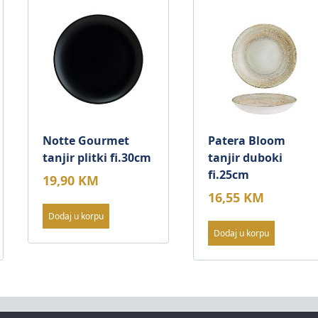
Notte Gourmet
Patera Bloom
tanjir plitki fi.30cm
tanjir duboki
fi.25cm
19,90
KM
16,55
KM
Dodaj u korpu
Dodaj u korpu