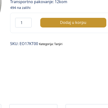
Transportno pakovanje: 12kom
494 na zalihi
Enternasyonal
Dodaj u korpu
podtanjir
za
zdjelu
SKU:
EO17KT00
–
Kategorija:
Tanjiri
fi.17cm
količina