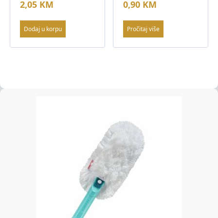
2,05
KM
0,90
KM
Dodaj u korpu
Pročitaj više