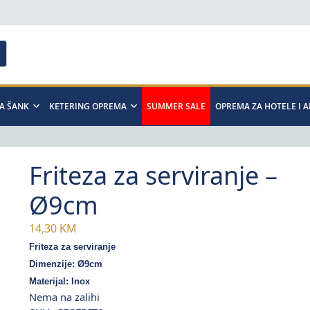
A ŠANK
KETERING OPREMA
SUMMER SALE
OPREMA ZA HOTELE I 
Friteza za serviranje –
Ø9cm
14,30
KM
Friteza za serviranje
Dimenzije: Ø9cm
Materijal: Inox
Nema na zalihi