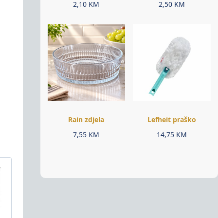
2,10
KM
2,50
KM
Rain zdjela
Lefheit praško
7,55
KM
14,75
KM