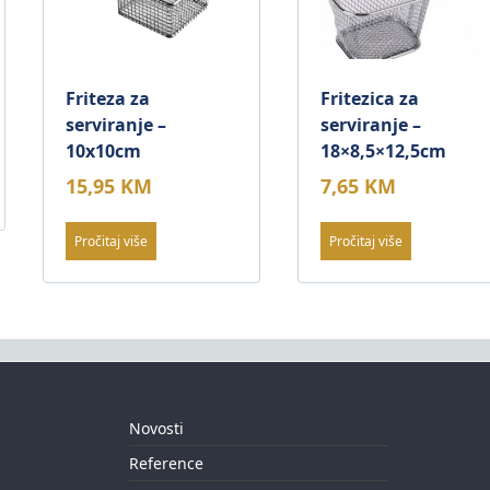
Friteza za
Fritezica za
serviranje –
serviranje –
10x10cm
18×8,5×12,5cm
15,95
KM
7,65
KM
Pročitaj više
Pročitaj više
Novosti
Reference