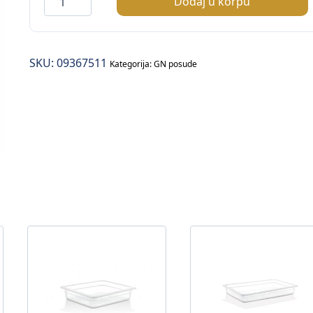
Dodaj u korpu
1/2
–
6,5cm
SKU:
09367511
količina
Kategorija:
GN posude