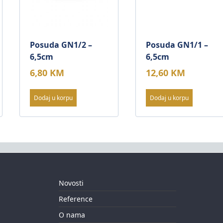
Posuda GN1/2 –
Posuda GN1/1 –
6,5cm
6,5cm
6,80
KM
12,60
KM
Dodaj u korpu
Dodaj u korpu
Novosti
Reference
O nama