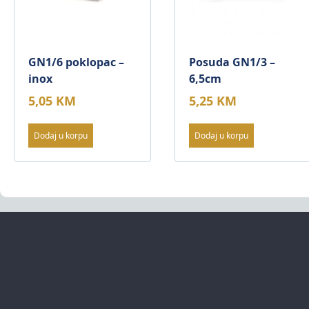
GN1/6 poklopac –
Posuda GN1/3 –
inox
6,5cm
5,05
KM
5,25
KM
Dodaj u korpu
Dodaj u korpu