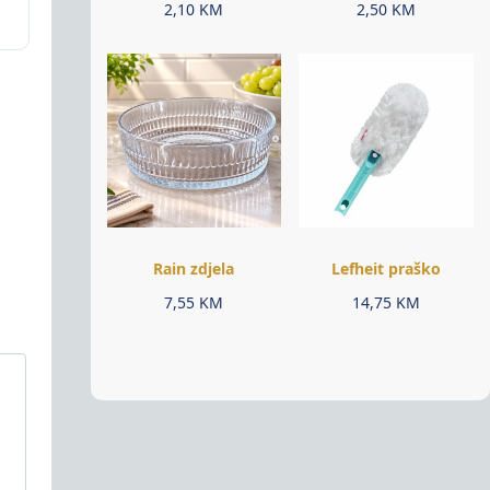
2,10
KM
2,50
KM
Rain zdjela
Lefheit praško
7,55
KM
14,75
KM