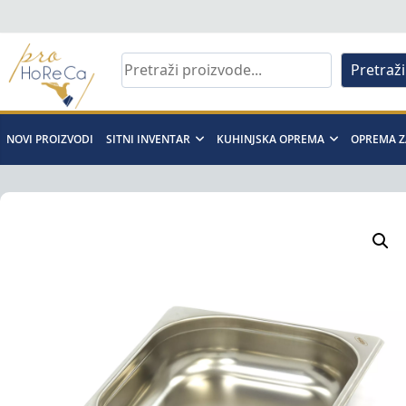
Skip
to
content
Pretraži
Pro
Horeca
NOVI PROIZVODI
SITNI INVENTAR
KUHINJSKA OPREMA
OPREMA Z
d.o.o
Pro
Horeca
d.o.o