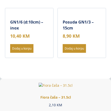
GN1/6 (d:10cm) –
Posuda GN1/3 –
inox
15cm
10,40
KM
8,90
KM
Dodaj u korpu
Dodaj u korpu
Fiora čaša – 31.5cl
2,10
KM