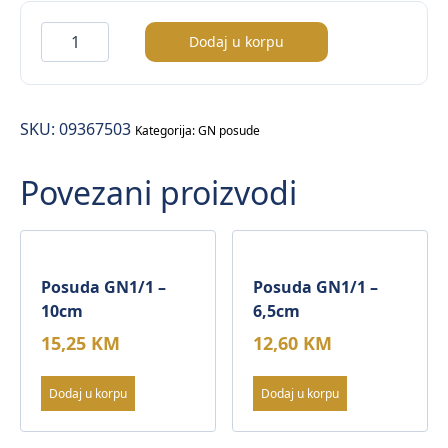
GN1/1
Dodaj u korpu
(d:10cm)
–
inox
SKU:
09367503
količina
Kategorija:
GN posude
Povezani proizvodi
Posuda GN1/1 –
Posuda GN1/1 –
10cm
6,5cm
15,25
KM
12,60
KM
Dodaj u korpu
Dodaj u korpu