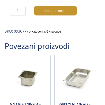
GN1/6
Dodaj u korpu
poklopac
–
inox
SKU:
09367775
količina
Kategorija:
GN posude
Povezani proizvodi
GN1/6 (d:10cm) –
GN1/1 (d:10cm) –