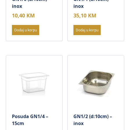
inox
inox
10,40
KM
35,10
KM
Dodaj u korpu
Dodaj u korpu
Posuda GN1/4 –
GN1/2 (d:10cm) –
15cm
inox