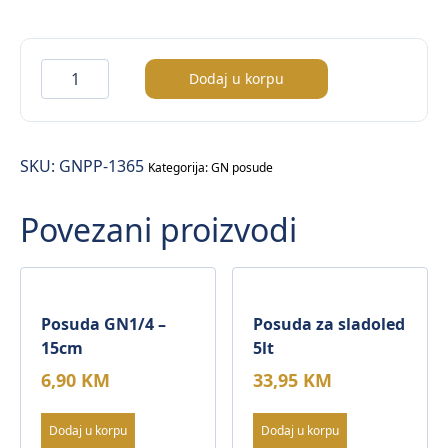
Posuda
Dodaj u korpu
GN1/3
–
6,5cm
SKU:
GNPP-1365
količina
Kategorija:
GN posude
Povezani proizvodi
Posuda GN1/4 –
Posuda za sladoled
15cm
5lt
6,90
KM
33,95
KM
Dodaj u korpu
Dodaj u korpu