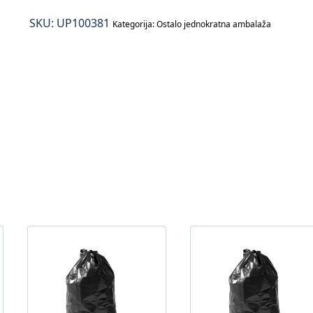
1000/1
SKU:
UP100381
količina
Kategorija:
Ostalo jednokratna ambalaža