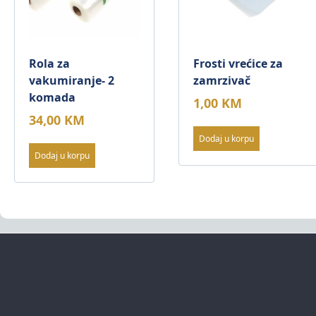
Rola za
Frosti vrećice za
vakumiranje- 2
zamrzivač
komada
1,00
KM
34,00
KM
Dodaj u korpu
Dodaj u korpu