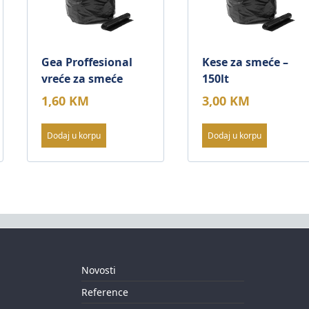
Gea Proffesional
Kese za smeće –
vreće za smeće
150lt
1,60
KM
3,00
KM
Dodaj u korpu
Dodaj u korpu
Novosti
Reference