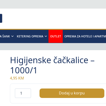
A ŠANK
KETERING OPREMA
OUTLET
OPREMA ZA HOTELE I APART
Higijenske čačkalice –
1000/1
4,95
KM
Higijenske
Dodaj u korpu
čačkalice
–