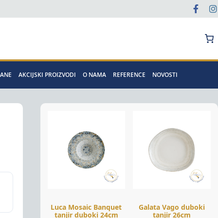
Pretraga
MANE
AKCIJSKI PROIZVODI
O NAMA
REFERENCE
NOVOSTI
Luca Mosaic Banquet
Galata Vago duboki
tanjir duboki 24cm
tanjir 26cm