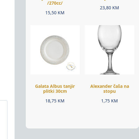
/270cc/
23,80
KM
15,50
KM
Galata Albus tanjir
Alexander čaša na
plitki 30cm
stopu
18,75
KM
1,75
KM