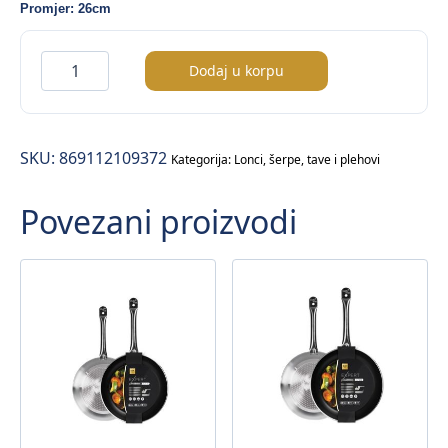
Promjer: 26cm
Horeca
Dodaj u korpu
tava
za
palačinke
SKU:
869112109372
Ø26cm
Kategorija:
Lonci, šerpe, tave i plehovi
količina
Povezani proizvodi