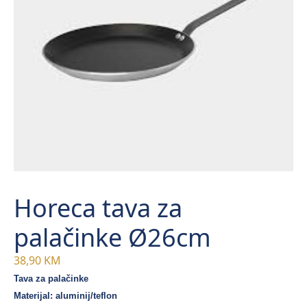
Horeca tava za
palačinke Ø26cm
38,90
KM
Tava za palačinke
Materijal: aluminij/teflon