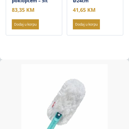
poklopcem – 5lt
Ø24cm
83,35
KM
41,65
KM
Dodaj u korpu
Dodaj u korpu