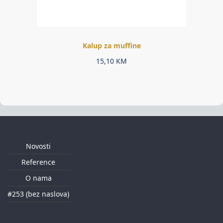
Kalup za muffine
15,10
KM
Novosti
Reference
O nama
#253 (bez naslova)