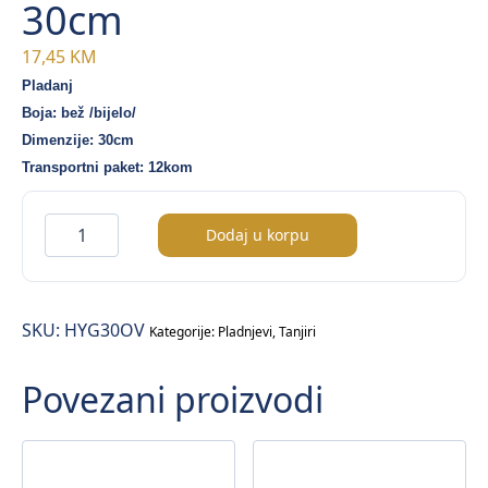
30cm
17,45
KM
Pladanj
Boja: bež /bijelo/
Dimenzije: 30cm
Transportni paket: 12kom
Hygge
Dodaj u korpu
pladanj
/ovalni/
30cm
SKU:
HYG30OV
količina
Kategorije:
Pladnjevi
,
Tanjiri
Povezani proizvodi