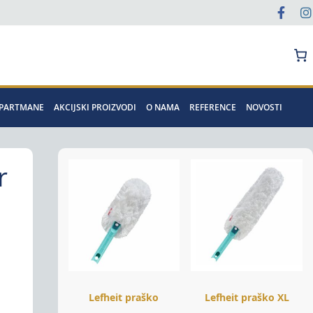
Pretraga
APARTMANE
AKCIJSKI PROIZVODI
O NAMA
REFERENCE
NOVOSTI
r
Lefheit praško
Lefheit praško XL