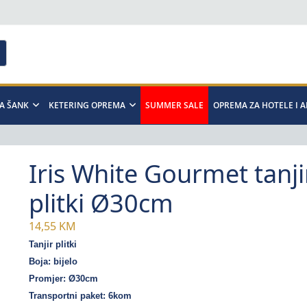
A ŠANK
KETERING OPREMA
SUMMER SALE
OPREMA ZA HOTELE I 
Iris White Gourmet tanji
plitki Ø30cm
14,55
KM
Tanjir plitki
Boja: bijelo
Promjer: Ø30cm
Transportni paket: 6kom