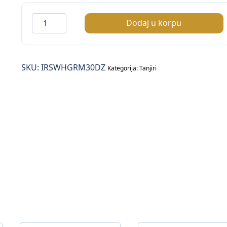
Iris
Dodaj u korpu
White
Gourmet
tanjir
SKU:
IRSWHGRM30DZ
plitki
Kategorija:
Tanjiri
Ø30cm
količina