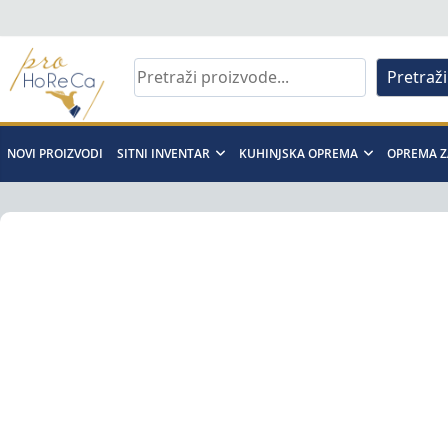
Skip
to
content
Pretraži
Pro
Horeca
NOVI PROIZVODI
SITNI INVENTAR
KUHINJSKA OPREMA
OPREMA Z
d.o.o
Pro
Horeca
d.o.o