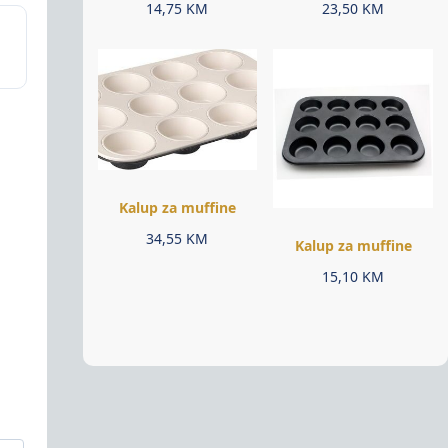
14,75
KM
23,50
KM
Kalup za muffine
34,55
KM
Kalup za muffine
15,10
KM