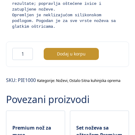
rezultate; popravlja oštećene ivice i 
zatupljene noževe. 

Opremljen je neklizajućom silikonskom 
podlogom. Pogodan je za sve vrste noževa sa 
glatkim oštricama.
Kamen
Dodaj u korpu
za
oštrenje
noževa
SKU:
PIE1000
količina
Kategorije:
Noževi
,
Ostalo-Sitna kuhinjska oprema
Povezani proizvodi
Premium nož za
Set noževa sa