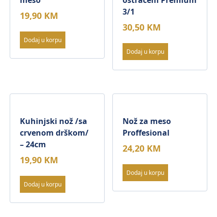
meso
oštračem Premium
3/1
19,90
KM
30,50
KM
Dodaj u korpu
Dodaj u korpu
Kuhinjski nož /sa
Nož za meso
crvenom drškom/
Proffesional
– 24cm
24,20
KM
19,90
KM
Dodaj u korpu
Dodaj u korpu