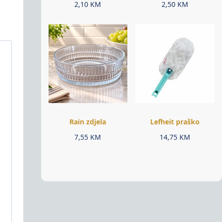
2,10
KM
2,50
KM
Rain zdjela
Lefheit praško
7,55
KM
14,75
KM