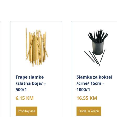
Frape slamke
Slamke za koktel
/zlatna boja/ –
/crne/ 15cm –
500/1
1000/1
6,15
KM
16,55
KM
Pročitaj više
Dodaj u korpu