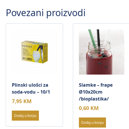
Povezani proizvodi
Plinski ulošci za
Slamke – frape
soda-vodu – 10/1
Ø10x20cm
/bioplastika/
7,95
KM
0,60
KM
Dodaj u korpu
Dodaj u korpu