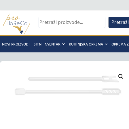
Skip
to
content
Pretraži
Pro
Horeca
NOVI PROIZVODI
SITNI INVENTAR
KUHINJSKA OPREMA
OPREMA Z
d.o.o
Pro
Horeca
d.o.o