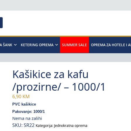
A ŠANK
KETERING OPREMA
SUMMER SALE
OPREMA ZA HOTELE I 
Kašikice za kafu
/prozirne/ – 1000/1
6,90
KM
PVC kašikice
Pakovanje: 1000/1
Nema na zalihi
SKU:
SR22
Kategorija:
Jednokratna oprema