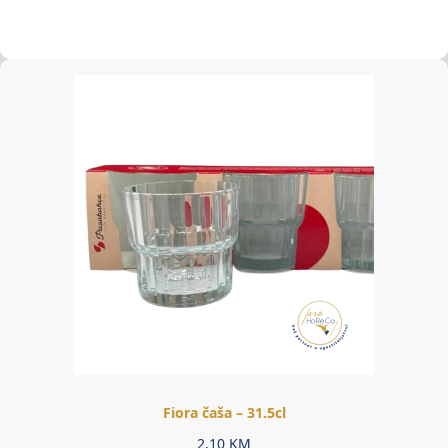
Fiora čaša – 31.5cl
2,10
KM