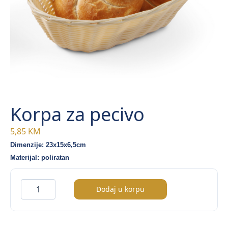
Korpa za pecivo
5,85
KM
Dimenzije: 23x15x6,5cm
Materijal: poliratan
Korpa
Dodaj u korpu
za
pecivo
količina