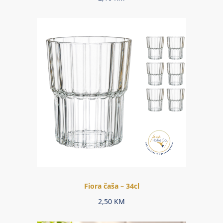
Fiora čaša – 34cl
2,50
KM