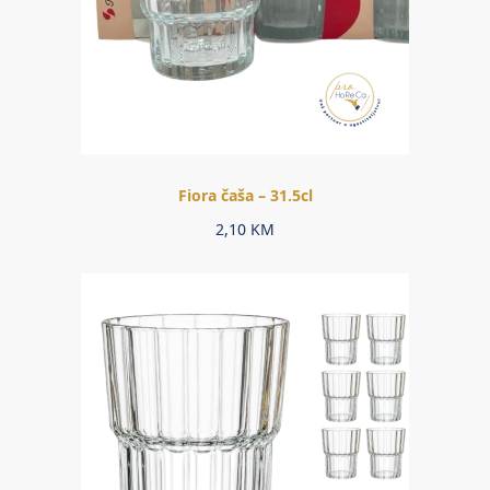
Fiora čaša – 31.5cl
2,10
KM