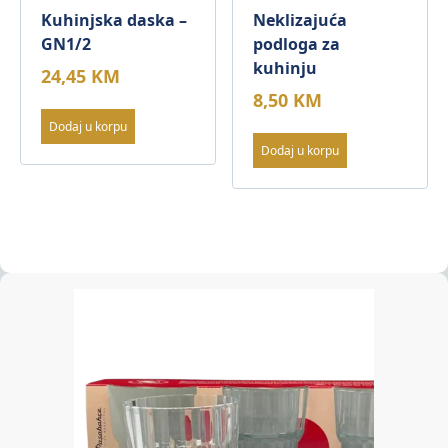
Kuhinjska daska –
Neklizajuća
GN1/2
podloga za
kuhinju
24,45
KM
8,50
KM
Dodaj u korpu
Dodaj u korpu