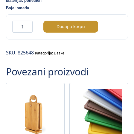
Materijal: polietilen
Boja: smeđa
Kuhinjska
Dodaj u korpu
daska
–
60x40cm
SKU:
825648
količina
Kategorija:
Daske
Povezani proizvodi