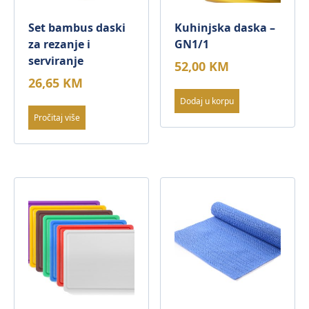
Set bambus daski
Kuhinjska daska –
za rezanje i
GN1/1
serviranje
52,00
KM
26,65
KM
Dodaj u korpu
Pročitaj više