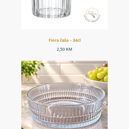
Fiora čaša – 34cl
2,50
KM