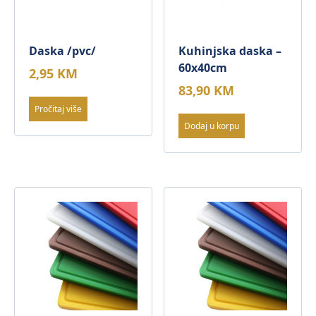
Daska /pvc/
Kuhinjska daska –
60x40cm
2,95
KM
83,90
KM
Pročitaj više
Dodaj u korpu