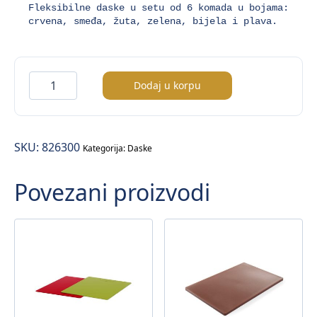
Fleksibilne daske u setu od 6 komada u bojama: 
crvena, smeđa, žuta, zelena, bijela i plava.
Set
Dodaj u korpu
kuhinjskih
daski
–
SKU:
826300
6/1
Kategorija:
Daske
količina
Povezani proizvodi