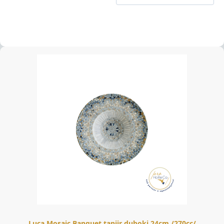
Luca Mosaic Banquet tanjir duboki 24cm /270cc/