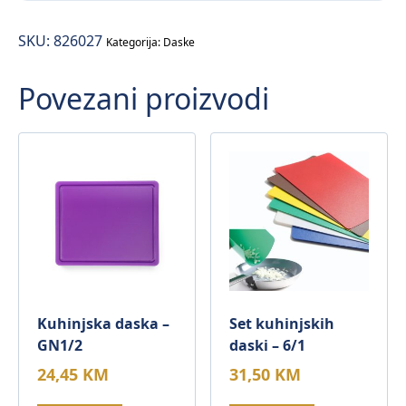
GN1/1
SKU:
826027
količina
Kategorija:
Daske
Povezani proizvodi
Kuhinjska daska –
Set kuhinjskih
GN1/2
daski – 6/1
24,45
KM
31,50
KM