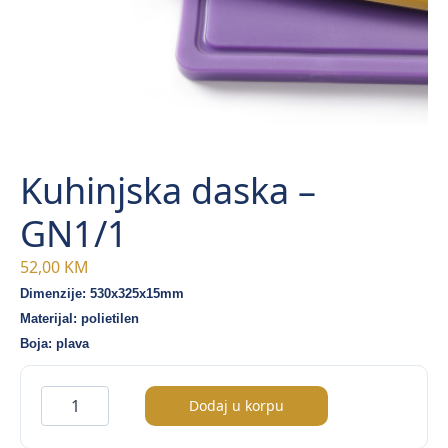
Kuhinjska daska –
GN1/1
52,00
KM
Dimenzije: 530x325x15mm
Materijal: polietilen
Boja: plava
Kuhinjska
Dodaj u korpu
daska
–