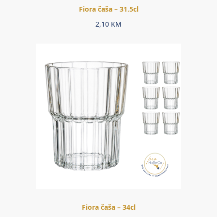
Fiora čaša – 31.5cl
2,10
KM
Fiora čaša – 34cl