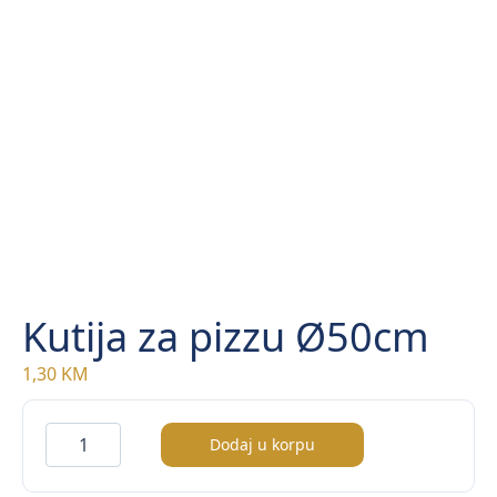
Kutija za pizzu Ø50cm
1,30
KM
Kutija
Dodaj u korpu
za
pizzu