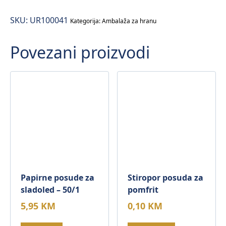
Ø50cm
SKU:
UR100041
količina
Kategorija:
Ambalaža za hranu
Povezani proizvodi
Papirne posude za
Stiropor posuda za
sladoled – 50/1
pomfrit
5,95
KM
0,10
KM