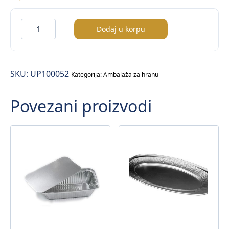
PET
Dodaj u korpu
posuda
sa
ravnim
SKU:
UP100052
poklopcem
Kategorija:
Ambalaža za hranu
–
Povezani proizvodi
1000ml
–
100/1
količina