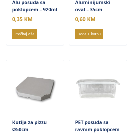
Alu posuda sa
Aluminijumski
poklopcem – 920ml
oval – 35cm
0,35
KM
0,60
KM
Pročitaj više
Dodaj u korpu
Kutija za pizzu
PET posuda sa
Ø50cm
ravnim poklopcem