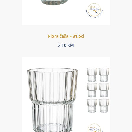
Fiora čaša – 31.5cl
2,10
KM