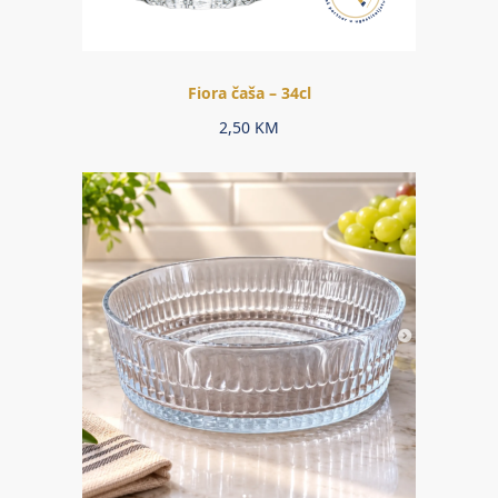
Fiora čaša – 34cl
2,50
KM