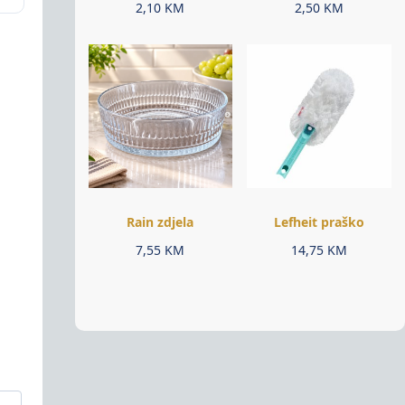
2,10
KM
2,50
KM
Rain zdjela
Lefheit praško
7,55
KM
14,75
KM