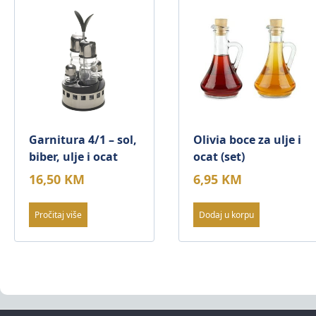
Garnitura 4/1 – sol,
Olivia boce za ulje i
biber, ulje i ocat
ocat (set)
16,50
KM
6,95
KM
Pročitaj više
Dodaj u korpu