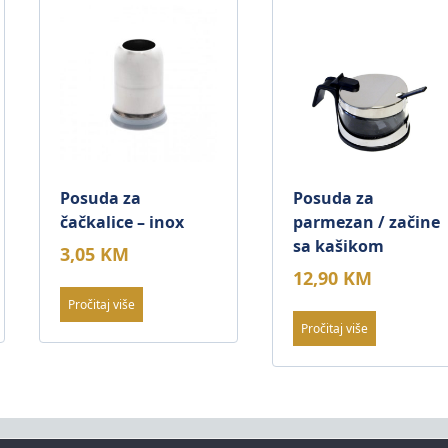
Posuda za
Posuda za
čačkalice – inox
parmezan / začine
sa kašikom
3,05
KM
12,90
KM
Pročitaj više
Pročitaj više