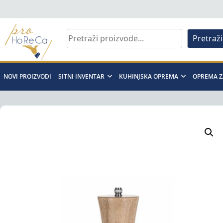
Skip
to
content
Pretraži
Pro
Horeca
NOVI PROIZVODI
SITNI INVENTAR
KUHINJSKA OPREMA
OPREMA Z
d.o.o
Pro
Horeca
d.o.o