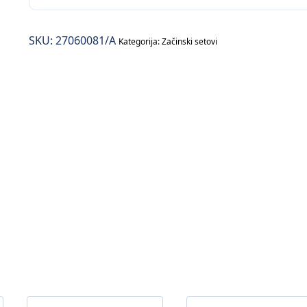
sol/biber
količina
SKU:
27060081/A
Kategorija:
Začinski setovi