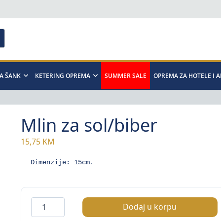
A ŠANK
KETERING OPREMA
SUMMER SALE
OPREMA ZA HOTELE I 
Mlin za sol/biber
15,75
KM
Dimenzije: 15cm.
Mlin
Dodaj u korpu
za