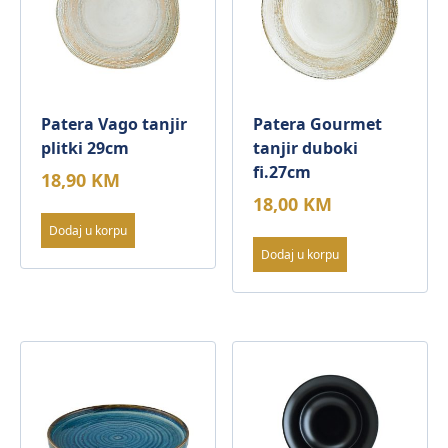
Patera Vago tanjir
Patera Gourmet
plitki 29cm
tanjir duboki
fi.27cm
18,90
KM
18,00
KM
Dodaj u korpu
Dodaj u korpu