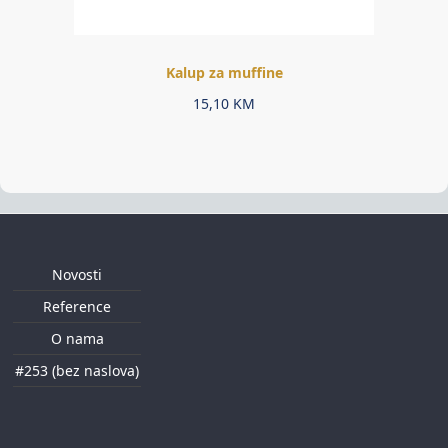
Kalup za muffine
15,10
KM
Novosti
Reference
O nama
#253 (bez naslova)