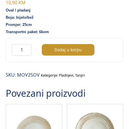
10,90
KM
Oval / pladanj
Boja: bijelo/bež
Promjer: 25cm
Transportni paket: 6kom
Moove
Dodaj u korpu
oval
–
25cm
SKU:
MOV25OV
količina
Kategorije:
Pladnjevi
,
Tanjiri
Povezani proizvodi