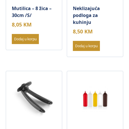
Mutilica – 8 žica –
Neklizajuća
30cm /S/
podloga za
kuhinju
8,05
KM
8,50
KM
Dodaj u korpu
Dodaj u korpu