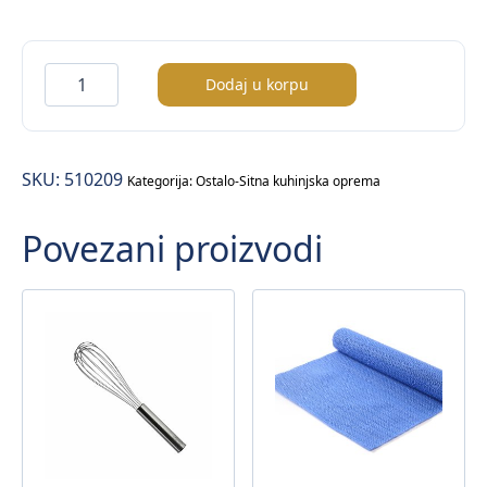
Mutlica
Dodaj u korpu
sa
8
žica
SKU:
510209
količina
Kategorija:
Ostalo-Sitna kuhinjska oprema
Povezani proizvodi