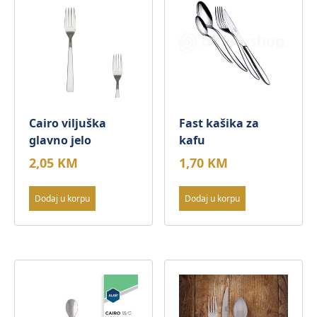
Cairo viljuška
Fast kašika za
glavno jelo
kafu
2,05
KM
1,70
KM
Dodaj u korpu
Dodaj u korpu