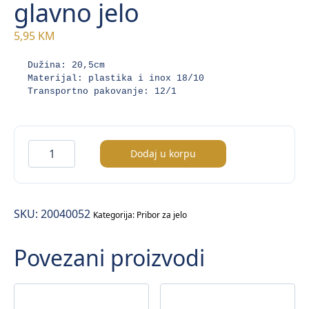
glavno jelo
5,95
KM
Dužina: 20,5cm
Materijal: plastika i inox 18/10
Transportno pakovanje: 12/1
Nostalgie
Dodaj u korpu
viljuška
glavno
jelo
SKU:
20040052
količina
Kategorija:
Pribor za jelo
Povezani proizvodi