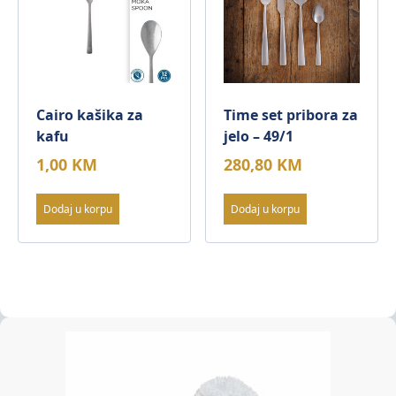
Cairo kašika za
Time set pribora za
kafu
jelo – 49/1
1,00
KM
280,80
KM
Dodaj u korpu
Dodaj u korpu