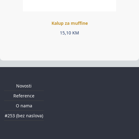
Kalup za muffine
15,10
KM
Novosti
Reference
O nama
#253 (bez naslova)