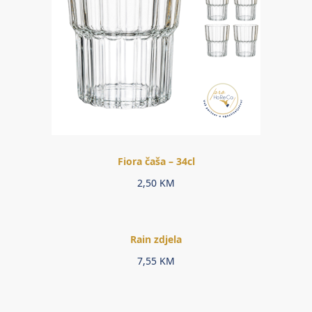
Fiora čaša – 34cl
2,50
KM
Rain zdjela
7,55
KM