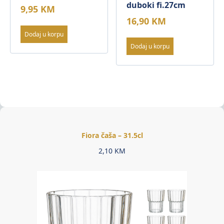
duboki fi.27cm
9,95
KM
16,90
KM
Dodaj u korpu
Dodaj u korpu
Fiora čaša – 31.5cl
2,10
KM