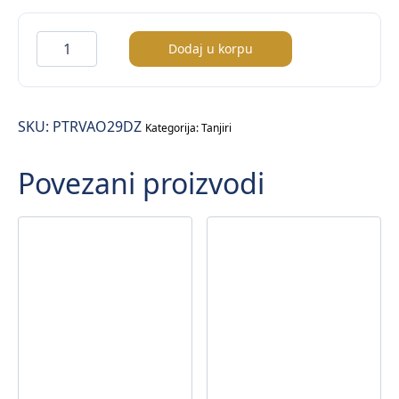
Patera
Dodaj u korpu
Vago
tanjir
plitki
SKU:
PTRVAO29DZ
29cm
Kategorija:
Tanjiri
količina
Povezani proizvodi