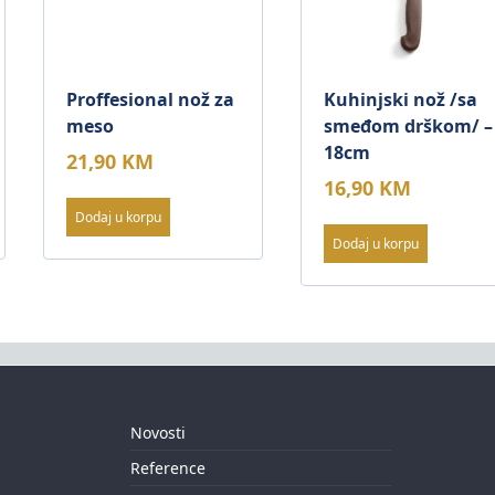
Proffesional nož za
Kuhinjski nož /sa
meso
smeđom drškom/ –
18cm
21,90
KM
16,90
KM
Dodaj u korpu
Dodaj u korpu
Novosti
Reference