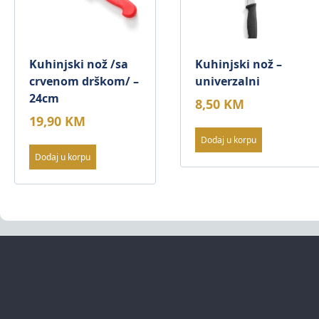
Kuhinjski nož /sa
Kuhinjski nož –
crvenom drškom/ –
univerzalni
24cm
8,50
KM
19,90
KM
Dodaj u korpu
Dodaj u korpu