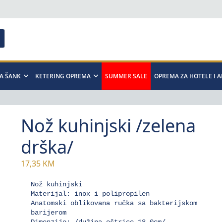
A ŠANK
KETERING OPREMA
SUMMER SALE
OPREMA ZA HOTELE I 
Nož kuhinjski /zelena
drška/
17,35
KM
Nož kuhinjski 

Materijal: inox i polipropilen 

Anatomski oblikovana ručka sa bakterijskom 
barijerom 

Dimenzije: /dužina oštrice 18,0cm/