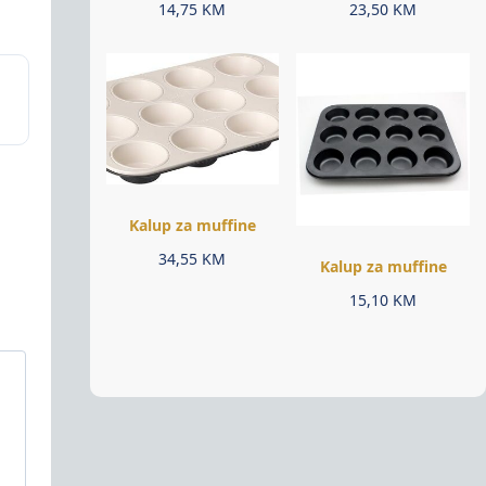
14,75
KM
23,50
KM
Kalup za muffine
34,55
KM
Kalup za muffine
15,10
KM