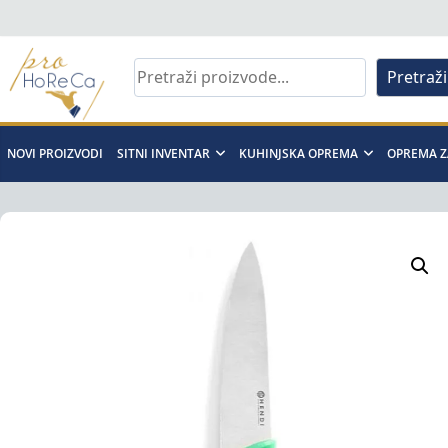
Skip
to
content
Pretraži
Pro
Horeca
NOVI PROIZVODI
SITNI INVENTAR
KUHINJSKA OPREMA
OPREMA Z
d.o.o
Pro
Horeca
d.o.o