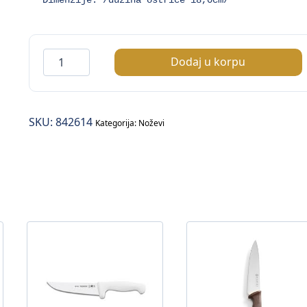
Nož
Dodaj u korpu
kuhinjski
/zelena
drška/
SKU:
842614
količina
Kategorija:
Noževi