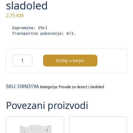
sladoled
2,75
KM
Zapremina: 25cl

Transportno pakovanje: 6/1.
Orion
Dodaj u korpu
posuda
za
sladoled
SKU:
ORN319A
količina
Kategorija:
Posude za desert i sladoled
Povezani proizvodi