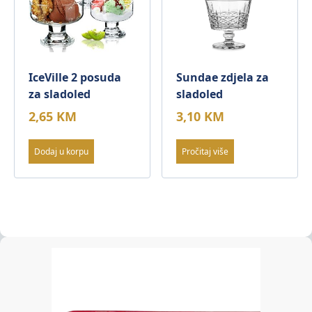
IceVille 2 posuda
Sundae zdjela za
za sladoled
sladoled
2,65
KM
3,10
KM
Dodaj u korpu
Pročitaj više