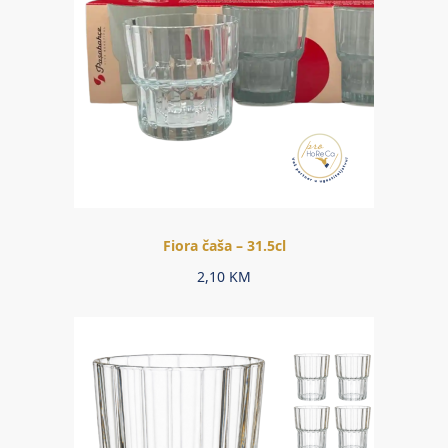
Fiora čaša – 31.5cl
2,10
KM