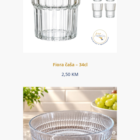
Fiora čaša – 34cl
2,50
KM